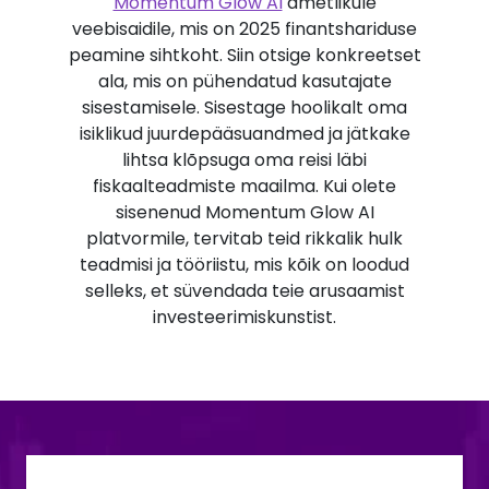
Momentum Glow AI
ametlikule
veebisaidile, mis on 2025 finantshariduse
peamine sihtkoht. Siin otsige konkreetset
ala, mis on pühendatud kasutajate
sisestamisele. Sisestage hoolikalt oma
isiklikud juurdepääsuandmed ja jätkake
lihtsa klõpsuga oma reisi läbi
fiskaalteadmiste maailma. Kui olete
sisenenud Momentum Glow AI
platvormile, tervitab teid rikkalik hulk
teadmisi ja tööriistu, mis kõik on loodud
selleks, et süvendada teie arusaamist
investeerimiskunstist.