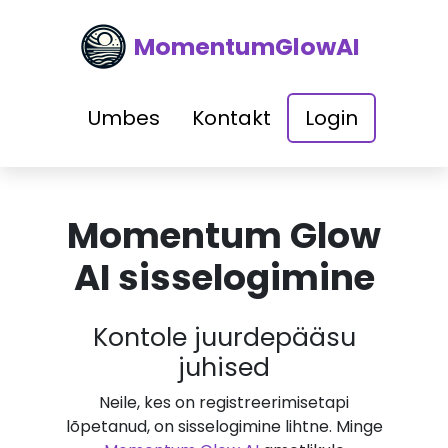
MomentumGlowAI
Umbes
Kontakt
Login
Momentum Glow
AI sisselogimine
Kontole juurdepääsu
juhised
Neile, kes on registreerimisetapi
lõpetanud, on sisselogimine lihtne. Minge