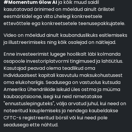
#Momentum Glow AI
ja kõik muud saidil
kasutatavad ärinimed on mõeldud ainult ärilistel
eesmärkidel ega viita ühelegi konkreetsele
ettevõttele ega konkreetsetele teenusepakkujatele.
Video on mõeldud ainult kaubanduslikuks esitlemiseks
ja illustreerimiseks ning kõik osalejad on näitlejad.
Enne investeerimist lugege hoolikalt läbi kolmanda
osapoole investoriplatvormi tingimused ja lahtiütlus.
Kasutajad peavad olema teadlikud oma
individuaalsest kapitali kasvutulu maksukohustusest
oma elukohariigis. Seadusega on vastuolus kutsuda
Ameerika Ühendriikide isikuid üles ostma ja müüma
kaubaoptsioone, isegi kui neid nimetatakse
"ennustuslepinguteks", välja arvatud juhul, kui need on
noteeritud kauplemiseks ja nendega kaubeldakse
CFTC-s registreeritud börsil või kui need pole
seadusega ette nähtud.