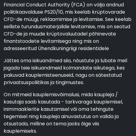
Financial Conduct Authority (FCA) on välja andnud
poliitikaavalduse PS20/10, mis keelab krüptovarade
CFD-de müügi, reklaamimise ja levitamise. See keelab
selliste turundusmaterjalide levitamise, mis on seotud
CFD-de ja muude krüptovaluutadel põhinevate
finantstoodete levitamisega ning mis on
adresseeritud Ühendkuningriigi residentidele
Jättes oma isikuandmed siia, nõustute ja lubate meil
jagada teie isikuandmeid kolmandate isikutega, kes
pakuvad kauplemisteenuseid, nagu on sätestatud
privaatsuspoliitikas ja tingimustes.
On mitmeid kauplemisvõimalusi, mida kaupleja /
kasutaja saab kasutada - tarkvaraga kauplemisel,
inimmaaklerite kasutamisel või oma tehingute
tegemisel ning kaupleja ainuvastutus on valida ja
otsustada, milline on tema jaoks õige viis
kauplemiseks.