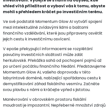
investování. Vydejte se s námi na odyseu, kde
vhled vítá příležitost a vybaví vás k tomu, abyste
mohli s přehledem kráčet po investičním terénu.
Ve své podstatě Momentum Glow AI vytváří spojení
mezi intelektuálně zvídavými lidmi a baštami
finančního vzdělávání, které jsou připraveny osvětlit
jejich cestu k investičnímu osvícení.
V epoše překypující informacemi se rozplétání
pavučiny investičních složitostí může zdát
herkulovské. Překážka sahá od pochopení pojmů až
po určení počátku finančního hledání. Představujeme
Momentum Glow AI, vašeho doprovodu v této
labyrintové doméně, nabízející spořádanou cestu k
demystifikování záhad fiskálního vesmíru. Začněte
svou plavbu s námi a kráčejte vpřed s jistotou.
Manévrování v obrovském prostoru fiskální
moudrosti je impozantní; Nepřeberné množství zdrojů