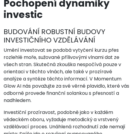
Pochopení dynamiky
investic
BUDOVÁNÍ ROBUSTNÍ BUDOVY
INVESTIČNÍHO VZDĚLÁVÁNÍ
Umění investovat se podobá vytyčení kurzu přes
rozlehlé moře, sužované přílivovými vlnami dat ze
všech stran. Skutečná zkouška nespočívá pouze v
orientaci v těchto vlnách, ale také v prozíravé
analýze a syntéze těchto informací. V Momentum
Glow AI nás považujte za své věrné plavidlo, které vás
odborně provede finanční solankou s přesností a
nadhledem.
Investiční prozíravost, podobně jako v každém
vědeckém oboru, vyžaduje metodický a vrstvený
vzdělávací proces. Unáhlená rozhodnutí zde nemají
místo; Spíše jde o rozvíjení nuancovaného