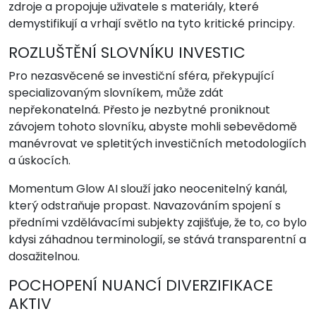
zdroje a propojuje uživatele s materiály, které
demystifikují a vrhají světlo na tyto kritické principy.
ROZLUŠTĚNÍ SLOVNÍKU INVESTIC
Pro nezasvěcené se investiční sféra, překypující
specializovaným slovníkem, může zdát
nepřekonatelná. Přesto je nezbytné proniknout
závojem tohoto slovníku, abyste mohli sebevědomě
manévrovat ve spletitých investičních metodologiích
a úskocích.
Momentum Glow AI slouží jako neocenitelný kanál,
který odstraňuje propast. Navazováním spojení s
předními vzdělávacími subjekty zajišťuje, že to, co bylo
kdysi záhadnou terminologií, se stává transparentní a
dosažitelnou.
POCHOPENÍ NUANCÍ DIVERZIFIKACE
AKTIV