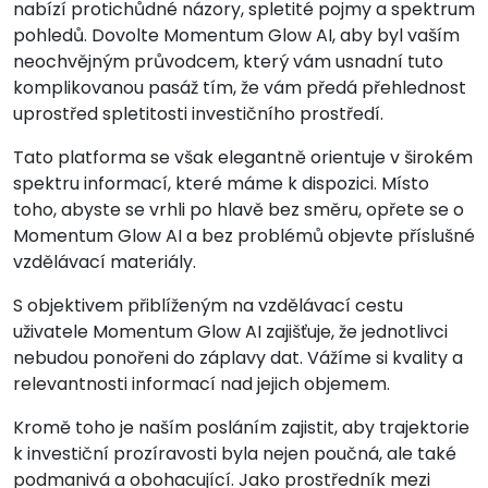
nabízí protichůdné názory, spletité pojmy a spektrum
pohledů. Dovolte Momentum Glow AI, aby byl vaším
neochvějným průvodcem, který vám usnadní tuto
komplikovanou pasáž tím, že vám předá přehlednost
uprostřed spletitosti investičního prostředí.
Tato platforma se však elegantně orientuje v širokém
spektru informací, které máme k dispozici. Místo
toho, abyste se vrhli po hlavě bez směru, opřete se o
Momentum Glow AI a bez problémů objevte příslušné
vzdělávací materiály.
S objektivem přiblíženým na vzdělávací cestu
uživatele Momentum Glow AI zajišťuje, že jednotlivci
nebudou ponořeni do záplavy dat. Vážíme si kvality a
relevantnosti informací nad jejich objemem.
Kromě toho je naším posláním zajistit, aby trajektorie
k investiční prozíravosti byla nejen poučná, ale také
podmanivá a obohacující. Jako prostředník mezi