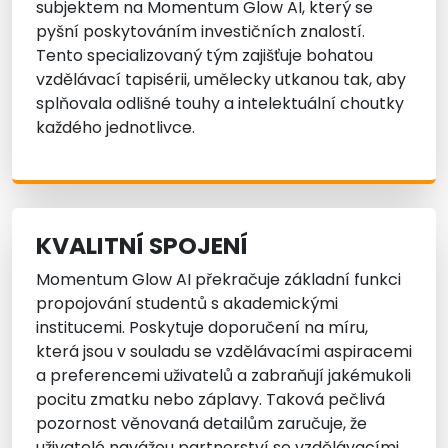
subjektem na Momentum Glow AI, který se
pyšní poskytováním investičních znalostí.
Tento specializovaný tým zajišťuje bohatou
vzdělávací tapisérii, umělecky utkanou tak, aby
splňovala odlišné touhy a intelektuální choutky
každého jednotlivce.
KVALITNÍ SPOJENÍ
Momentum Glow AI překračuje základní funkci
propojování studentů s akademickými
institucemi. Poskytuje doporučení na míru,
která jsou v souladu se vzdělávacími aspiracemi
a preferencemi uživatelů a zabraňují jakémukoli
pocitu zmatku nebo záplavy. Taková pečlivá
pozornost věnovaná detailům zaručuje, že
uživatelé navážou partnerství se vzdělávacími