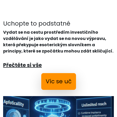
Uchopte to podstatné
Vydat se na cestu prostředím investičního
vzdělávání je jako vydat se na novou výpravu,
která překypuje esoterickým slovníkem a
principy, které se zpočátku mohou zdát skličující.
Přečtěte si vše
Víc se uč