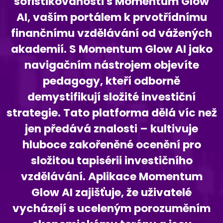
sofistikovanosti s Momentum Glow
AI, vaším portálem k prvotřídnímu
finančnímu vzdělávání od vážených
akademií. S Momentum Glow AI jako
navigačním nástrojem objevíte
pedagogy, kteří odborně
demystifikují složité investiční
strategie. Tato platforma dělá víc než
jen předává znalosti – kultivuje
hluboce zakořeněné ocenění pro
složitou tapisérii investičního
vzdělávání. Aplikace Momentum
Glow AI zajišťuje, že uživatelé
vycházejí s uceleným porozuměním