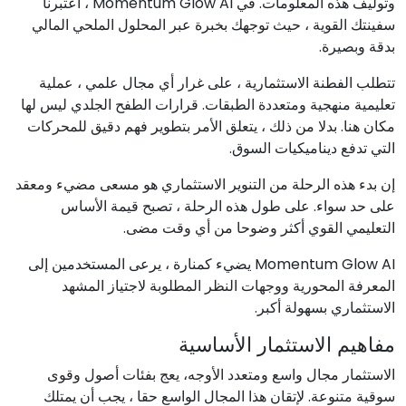
وتوليف هذه المعلومات. في Momentum Glow AI ، اعتبرنا
سفينتك القوية ، حيث توجهك بخبرة عبر المحلول الملحي المالي
بدقة وبصيرة.
تتطلب الفطنة الاستثمارية ، على غرار أي مجال علمي ، عملية
تعليمية منهجية ومتعددة الطبقات. قرارات الطفح الجلدي ليس لها
مكان هنا. بدلا من ذلك ، يتعلق الأمر بتطوير فهم دقيق للمحركات
التي تدفع ديناميكيات السوق.
إن بدء هذه الرحلة من التنوير الاستثماري هو مسعى مضيء ومعقد
على حد سواء. على طول هذه الرحلة ، تصبح قيمة الأساس
التعليمي القوي أكثر وضوحا من أي وقت مضى.
Momentum Glow AI يضيء كمنارة ، يرعى المستخدمين إلى
المعرفة المحورية ووجهات النظر المطلوبة لاجتياز المشهد
الاستثماري بسهولة أكبر.
مفاهيم الاستثمار الأساسية
الاستثمار مجال واسع ومتعدد الأوجه، يعج بفئات أصول وقوى
سوقية متنوعة. لإتقان هذا المجال الواسع حقا ، يجب أن يمتلك