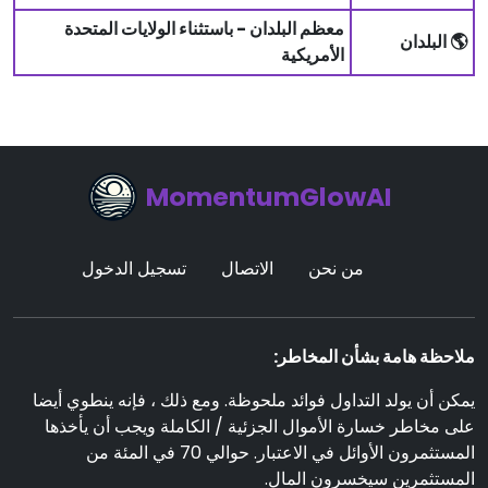
معظم البلدان - باستثناء الولايات المتحدة
🌎 البلدان
الأمريكية
MomentumGlowAI
من نحن
الاتصال
تسجيل الدخول
ملاحظة هامة بشأن المخاطر:
يمكن أن يولد التداول فوائد ملحوظة. ومع ذلك ، فإنه ينطوي أيضا
على مخاطر خسارة الأموال الجزئية / الكاملة ويجب أن يأخذها
المستثمرون الأوائل في الاعتبار. حوالي 70 في المئة من
المستثمرين سيخسرون المال.