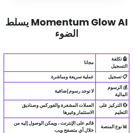
Momentum Glow AI يسلط
الضوء
🤖 تكلفة
مجانا
التسجيل
📋 تسجيل
عملية سريعة ومباشرة
💰 الرسوم
لا توجد رسوم إضافية
المالية
💱 التركيز على
العملات المشفرة والفوركس وصناديق
التعليم
الاستثمار وغيرها
قائم على الإنترنت ، ويمكن الوصول إليه من
📊 نوع المنصة
خلال أي متصفح ويب