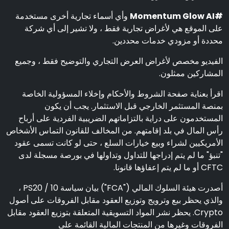
#Momentum Glow AI
وأي أسماء تجارية أخرى مستخدمة
على الموقع هي لأغراض تجارية فقط ، ولا تشير إلى أي شركة
محددة أو مزودي خدمات محددين.
الفيديو مخصص لأغراض العرض التجاري والتوضيح فقط ، وجميع
المشاركين ممثلون.
اقرأ بعناية صفحة الشروط والأحكام وإخلاء المسؤولية الخاصة
بمنصة المستثمر الخارجي قبل الاستثمار. يجب أن يكون
المستخدمون على دراية بالتزاماتهم الضريبية الفردية على أرباح
رأس المال في بلد إقامتهم. من المخالف للقانون التماس الأشخاص
الأمريكيين لشراء وبيع خيارات السلع ، حتى لو كانت تسمى عقود
"تنبؤ" ما لم يتم إدراجها للتداول وتداولها في بورصة مسجلة لدى
CFTC أو ما لم يتم إعفاؤها قانونا.
أصدرت هيئة السلوك المالي ("FCA") بيان سياسة PS20 / 10 ،
والذي يحظر بيع وترويج وتوزيع العقود مقابل الفروقات على أصول
Crypto. يحظر نشر المواد التسويقية المتعلقة بتوزيع العقود مقابل
الفروقات وغيرها من المنتجات المالية القائمة على