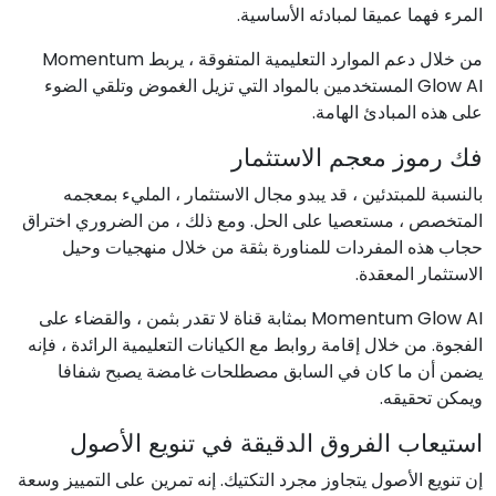
المرء فهما عميقا لمبادئه الأساسية.
من خلال دعم الموارد التعليمية المتفوقة ، يربط Momentum
Glow AI المستخدمين بالمواد التي تزيل الغموض وتلقي الضوء
على هذه المبادئ الهامة.
فك رموز معجم الاستثمار
بالنسبة للمبتدئين ، قد يبدو مجال الاستثمار ، المليء بمعجمه
المتخصص ، مستعصيا على الحل. ومع ذلك ، من الضروري اختراق
حجاب هذه المفردات للمناورة بثقة من خلال منهجيات وحيل
الاستثمار المعقدة.
Momentum Glow AI بمثابة قناة لا تقدر بثمن ، والقضاء على
الفجوة. من خلال إقامة روابط مع الكيانات التعليمية الرائدة ، فإنه
يضمن أن ما كان في السابق مصطلحات غامضة يصبح شفافا
ويمكن تحقيقه.
استيعاب الفروق الدقيقة في تنويع الأصول
إن تنويع الأصول يتجاوز مجرد التكتيك. إنه تمرين على التمييز وسعة