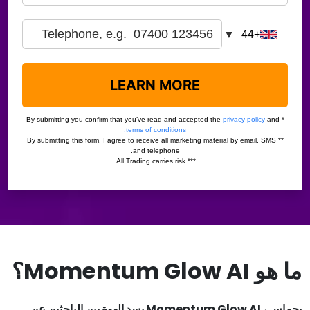
ما هو Momentum Glow AI؟
بحماس ، Momentum Glow AI يسد الهوة بين الباحثين عن