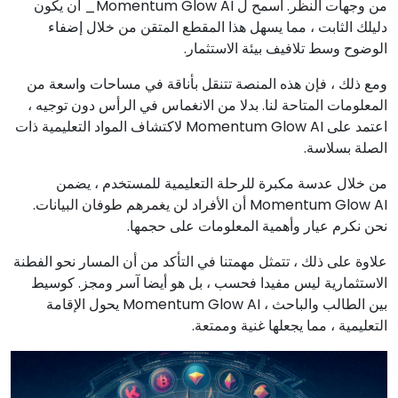
من وجهات النظر. اسمح ل Momentum Glow AI_ أن يكون
دليلك الثابت ، مما يسهل هذا المقطع المتقن من خلال إضفاء
الوضوح وسط تلافيف بيئة الاستثمار.
ومع ذلك ، فإن هذه المنصة تتنقل بأناقة في مساحات واسعة من
المعلومات المتاحة لنا. بدلا من الانغماس في الرأس دون توجيه ،
اعتمد على Momentum Glow AI لاكتشاف المواد التعليمية ذات
الصلة بسلاسة.
من خلال عدسة مكبرة للرحلة التعليمية للمستخدم ، يضمن
Momentum Glow AI أن الأفراد لن يغمرهم طوفان البيانات.
نحن نكرم عيار وأهمية المعلومات على حجمها.
علاوة على ذلك ، تتمثل مهمتنا في التأكد من أن المسار نحو الفطنة
الاستثمارية ليس مفيدا فحسب ، بل هو أيضا آسر ومجز. كوسيط
بين الطالب والباحث ، Momentum Glow AI يحول الإقامة
التعليمية ، مما يجعلها غنية وممتعة.