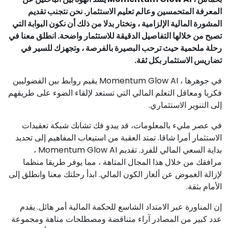
المعرفة المتحمسين وعالم تعليم الاستثمار. نحن نتجنب تقديم
المشورة المالية الإلزامية ، ونختار بدلا من ذلك أن نكون البوابة التي
تصبح من خلالها التفاصيل الدقيقة للاستثمار واضحة. انطلق معنا في
رحلة ملحمية حيث ترحب البصيرة بالفرصة ، وتجهزك للسير في
تضاريس الاستثمار بكل ثقة.
في جوهرها ، Momentum Glow AI يقيم روابط بين الفضوليين
فكريا ومعاقل التعلم المالي التي تستعد لإلقاء الضوء على طريقهم
إلى التنوير الاستثماري.
في عصر مليء بالمعلومات، قد يبدو فك تشابك شبكة تعقيدات
الاستثمار أمرا شاقا. تمتد العقبة من استيعاب المفاهيم إلى تحديد
بداية السعي المالي للفرد. تقديم Momentum Glow AI ،
مرافقك من خلال هذا المجال المتاهة ، مما يوفر طريقا منظما
لإزالة الغموض عن ألغاز الكون المالي. ابدأ رحلتك معنا وانطلق إلى
الأمام بثقة.
إن المناورة عبر الامتداد الشاسع للحكمة المالية أمر هائل. يقدم
عدد كبير من المصادر آراء متناقضة ومصطلحات متاهة ومجموعة