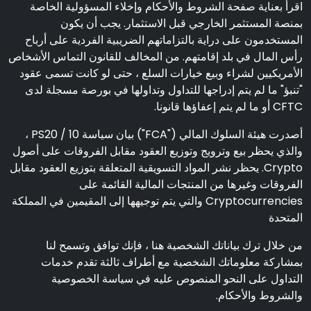
اقرأ بعناية صفحة الشروط والأحكام وإخلاء المسؤولية الخاصة
بمنصة المستثمر الخارجي قبل الاستثمار. يجب أن يكون
المستخدمون على دراية بالتزاماتهم الضريبية الفردية على أرباح
رأس المال في بلد إقامتهم. من المخالف للقانون التماس الأشخاص
الأمريكيين لشراء وبيع خيارات السلع ، حتى لو كانت تسمى عقود
"تنبؤ" ما لم يتم إدراجها للتداول وتداولها في بورصة مسجلة لدى
CFTC أو ما لم يتم إعفاؤها قانونا.
أصدرت هيئة السلوك المالي ("FCA") بيان سياسة PS20 / 10 ،
والذي يحظر بيع وترويج وتوزيع العقود مقابل الفروقات على أصول
Crypto. يحظر نشر المواد التسويقية المتعلقة بتوزيع العقود مقابل
الفروقات وغيرها من المنتجات المالية القائمة على
Cryptocurrencies والتي يتم توجيهها إلى المقيمين في المملكة
المتحدة
من خلال ترك بياناتك الشخصية هنا ، فإنك توافق وتسمح لنا
بمشاركة معلوماتك الشخصية مع أطراف ثالثة تقدم خدمات
التداول على النحو المنصوص عليه في سياسة الخصوصية
والشروط والأحكام.